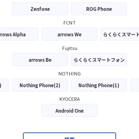
Zenfone
ROG Phone
FCNT
rrows Alpha
arrows We
らくらくスマー
Fujitsu
arrows Be
らくらくスマートフォン
NOTHING
)
Nothing Phone(2)
Nothing Phone(1)
KYOCERA
Android One