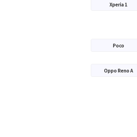
Xperia 1
Poco
Oppo Reno A