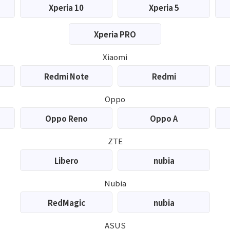
Xperia 10
Xperia 5
Xperia PRO
Xiaomi
Redmi Note
Redmi
Oppo
Oppo Reno
Oppo A
ZTE
Libero
nubia
Nubia
RedMagic
nubia
ASUS