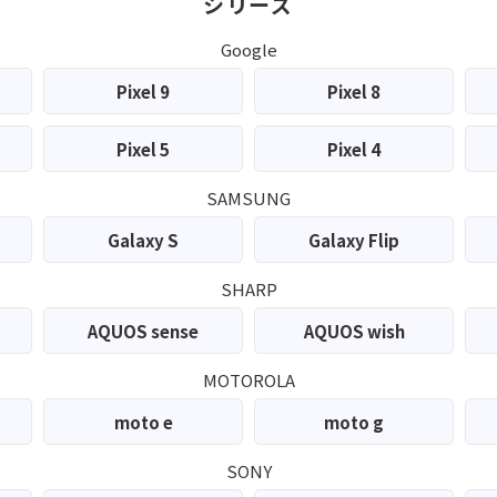
シリーズ
Google
Pixel 9
Pixel 8
Pixel 5
Pixel 4
SAMSUNG
Galaxy S
Galaxy Flip
SHARP
AQUOS sense
AQUOS wish
MOTOROLA
moto e
moto g
SONY