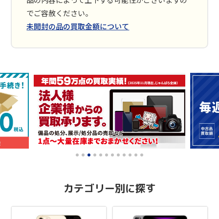
でご容赦ください。
未開封の品の買取金額について
0
1
2
3
4
5
6
7
8
9
10
11
カテゴリー別に探す